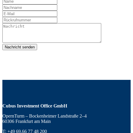
Cubus Investment Office GmbH
OpernTurm – Bockenheimer Landstraße 2–4
60306 Frankfurt am Main
T:
+49 69.66 77 48 200